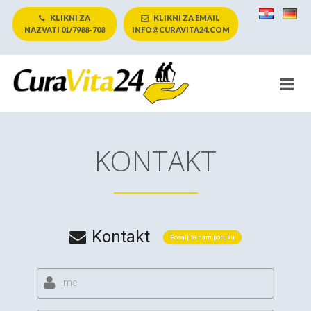
KLIKNI ZA
KLIKNI ZA EMAIL
NAZVATI 01/7988-708
INFO@CURAVITA24.COM
KONTAKT
Kontakt
Pošaljite nam poruku
Ime