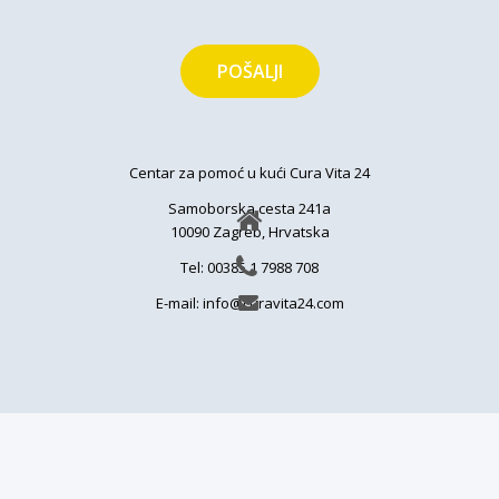
POŠALJI
Centar za pomoć u kući Cura Vita 24
Samoborska cesta 241a
10090 Zagreb, Hrvatska
Tel:
00385 1 7988 708
E-mail:
info@curavita24.com