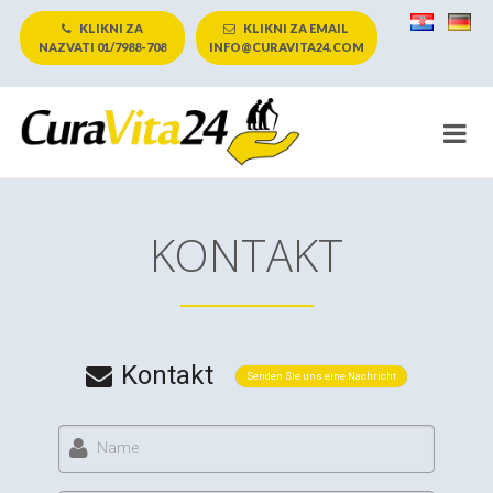
KLIKNI ZA
KLIKNI ZA EMAIL
NAZVATI 01/7988-708
INFO@CURAVITA24.COM
KONTAKT
Kontakt
Senden Sie uns eine Nachricht
Name