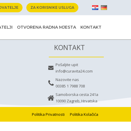
OVATELJE
ZA KORISNIKE USLUGA
TELJI
OTVORENA RADNA MJESTA
KONTAKT
KONTAKT
Pošaljite upit
info@curavita24.com
Nazovite nas
00385 1 7988 708
Samoborska cesta 241a
10090 Zagreb, Hrvatska
Politika Privatnosti
Politika Kolačića