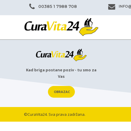
00385 1 7988 708
INFO
Kad briga postane poziv - tu smo za
Vas
OBRAZAC
©CuraVita24. Sva prava zadržana.