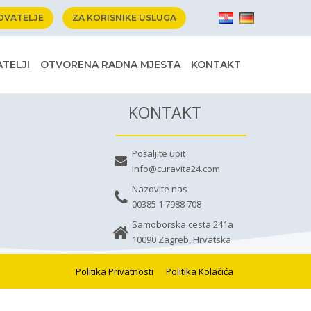
OVATELJE
ZA KORISNIKE USLUGA
TELJI
OTVORENA RADNA MJESTA
KONTAKT
KONTAKT
Pošaljite upit
info@curavita24.com
Nazovite nas
00385 1 7988 708
Samoborska cesta 241a
10090 Zagreb, Hrvatska
Politika Privatnosti
Politika Kolačića