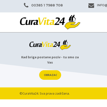
00385 1 7988 708
INFO
Kad briga postane poziv - tu smo za
Vas
OBRAZAC
©CuraVita24. Sva prava zadržana.