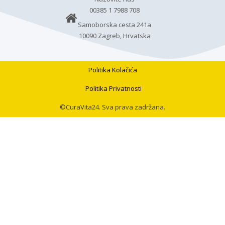
00385 1 7988 708
Samoborska cesta 241a
10090 Zagreb, Hrvatska
Politika Kolačića
Politika Privatnosti
©CuraVita24. Sva prava zadržana.