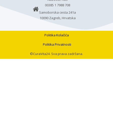
00385 1 7988 708
Samoborska cesta 241a
10090 Zagreb, Hrvatska
Politika Kolačića
Politika Privatnosti
©CuraVita24. Sva prava zadržana.