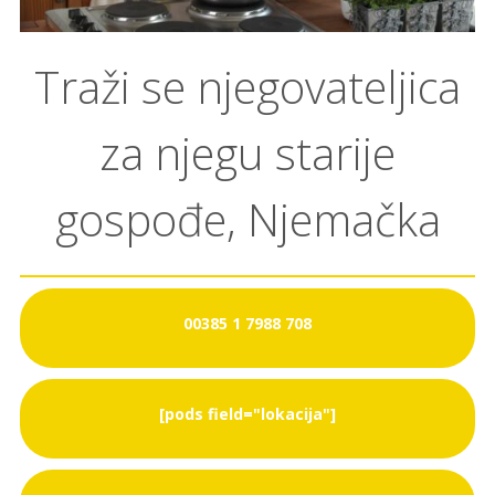
Traži se njegovateljica
za njegu starije
gospođe, Njemačka
00385 1 7988 708
[pods field="lokacija"]