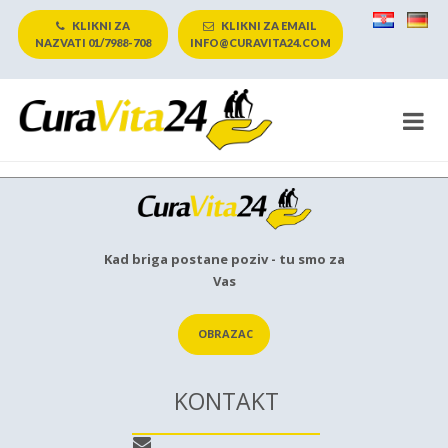
KLIKNI ZA
KLIKNI ZA EMAIL
NAZVATI 01/7988-708
INFO@CURAVITA24.COM
You can
create design
for this archive page in the Live Composer.
WP
Admin > Live Composer > Templates.
Kad briga postane poziv - tu smo za
Vas
OBRAZAC
KONTAKT